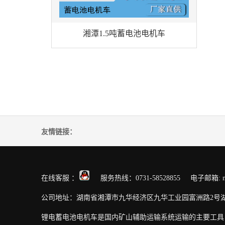
湘潭1.5吨蓄电池电机车
友情链接：
在线客服 ：
服务热线：0731-58528855 电子邮箱: mark
公司地址：湖南省湘潭市九华经济区九华工业园富洲路2号
锂电蓄电池电机车是国内矿山辅助运输系统运输的主要工具