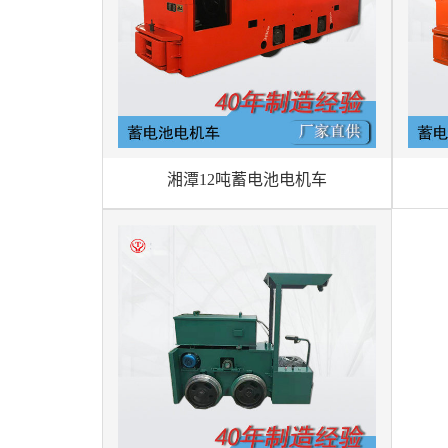
湘潭12吨蓄电池电机车