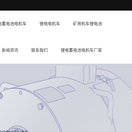
电蓄电池电机车
锂电电机车
矿用机车锂电池
新闻资讯
联系我们
锂电蓄电池电机车厂家